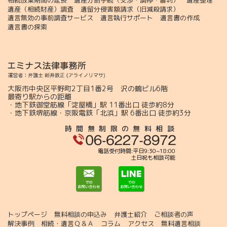
相続放棄期間の延長
遺産分割手続（交渉・調停・審判）
遺産整理
遺産（相続財産）調査
遺留分侵害額請求（旧減殺請求）
遺言無効の事前調査サービス
遺言執行サポート
遺言書の作成
遺言書の探索
大阪市中央区平野町2丁目1番2号 沢の鶴ビル6階
最寄り駅からの距離
・地下鉄御堂筋線「淀屋橋」駅 11番出口 徒歩約8分
・地下鉄堺筋線・京阪電鉄「北浜」駅 6番出口 徒歩約3分
時間無制限の無料相談
電話受付時間:平日9:30~18:00
土日祝も相談可能
トップページ
無料相談の申込み
弁護士紹介
ご相談者の声
解決事例
相続・遺言Ｑ＆Ａ
コラム
アクセス
無料遺言相談