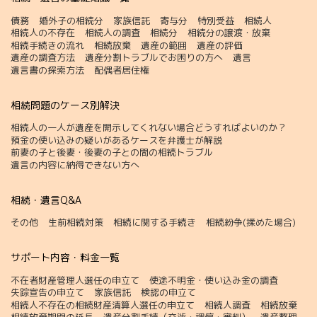
債務
婚外子の相続分
家族信託
寄与分
特別受益
相続人
相続人の不存在
相続人の調査
相続分
相続分の譲渡・放棄
相続手続きの流れ
相続放棄
遺産の範囲
遺産の評価
遺産の調査方法
遺産分割トラブルでお困りの方へ
遺言
遺言書の探索方法
配偶者居住権
相続問題のケース別解決
相続人の一人が遺産を開示してくれない場合どうすればよいのか？
預金の使い込みの疑いがあるケースを弁護士が解説
前妻の子と後妻・後妻の子との間の相続トラブル
遺言の内容に納得できない方へ
相続・遺言Q&A
その他
生前相続対策
相続に関する手続き
相続紛争(揉めた場合)
サポート内容・料金一覧
不在者財産管理人選任の申立て
使途不明金・使い込み金の調査
失踪宣告の申立て
家族信託
検認の申立て
相続人不存在の相続財産清算人選任の申立て
相続人調査
相続放棄