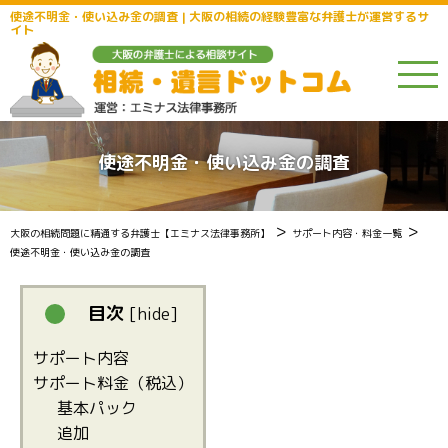
使途不明金・使い込み金の調査 | 大阪の相続の経験豊富な弁護士が運営するサ
イト
使途不明金・使い込み金の調査
>
>
大阪の相続問題に精通する弁護士【エミナス法律事務所】
サポート内容・料金一覧
使途不明金・使い込み金の調査
目次
[
hide
]
サポート内容
サポート料金（税込）
基本パック
追加