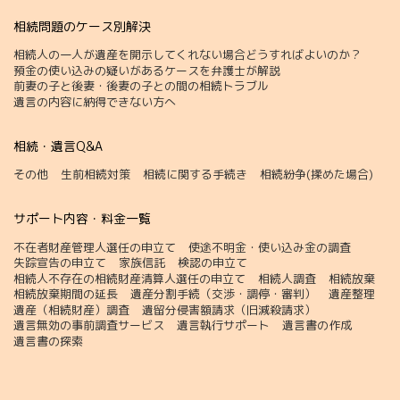
相続問題のケース別解決
相続人の一人が遺産を開示してくれない場合どうすればよいのか？
預金の使い込みの疑いがあるケースを弁護士が解説
前妻の子と後妻・後妻の子との間の相続トラブル
遺言の内容に納得できない方へ
相続・遺言Q&A
その他
生前相続対策
相続に関する手続き
相続紛争(揉めた場合)
サポート内容・料金一覧
不在者財産管理人選任の申立て
使途不明金・使い込み金の調査
失踪宣告の申立て
家族信託
検認の申立て
相続人不存在の相続財産清算人選任の申立て
相続人調査
相続放棄
相続放棄期間の延長
遺産分割手続（交渉・調停・審判）
遺産整理
遺産（相続財産）調査
遺留分侵害額請求（旧減殺請求）
遺言無効の事前調査サービス
遺言執行サポート
遺言書の作成
遺言書の探索