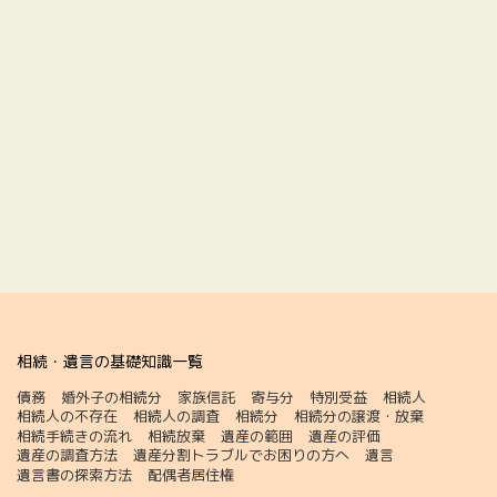
相続・遺言の基礎知識一覧
債務
婚外子の相続分
家族信託
寄与分
特別受益
相続人
相続人の不存在
相続人の調査
相続分
相続分の譲渡・放棄
相続手続きの流れ
相続放棄
遺産の範囲
遺産の評価
遺産の調査方法
遺産分割トラブルでお困りの方へ
遺言
遺言書の探索方法
配偶者居住権