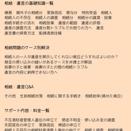
相続・遺言の基礎知識一覧
債務
婚外子の相続分
家族信託
寄与分
特別受益
相続人
相続人の不存在
相続人の調査
相続分
相続分の譲渡・放棄
相続手続きの流れ
相続放棄
遺産の範囲
遺産の評価
遺産の調査方法
遺産分割トラブルでお困りの方へ
遺言
遺言書の探索方法
配偶者居住権
相続問題のケース別解決
相続人の一人が遺産を開示してくれない場合どうすればよいのか？
預金の使い込みの疑いがあるケースを弁護士が解説
前妻の子と後妻・後妻の子との間の相続トラブル
遺言の内容に納得できない方へ
相続・遺言Q&A
その他
生前相続対策
相続に関する手続き
相続紛争(揉めた場合)
サポート内容・料金一覧
不在者財産管理人選任の申立て
使途不明金・使い込み金の調査
失踪宣告の申立て
家族信託
検認の申立て
相続人不存在の相続財産清算人選任の申立て
相続人調査
相続放棄