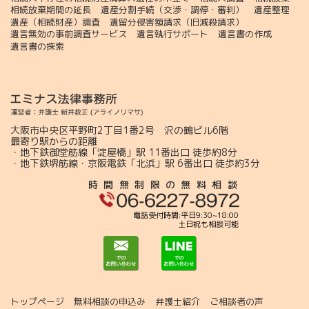
相続放棄期間の延長
遺産分割手続（交渉・調停・審判）
遺産整理
遺産（相続財産）調査
遺留分侵害額請求（旧減殺請求）
遺言無効の事前調査サービス
遺言執行サポート
遺言書の作成
遺言書の探索
大阪市中央区平野町2丁目1番2号 沢の鶴ビル6階
最寄り駅からの距離
・地下鉄御堂筋線「淀屋橋」駅 11番出口 徒歩約8分
・地下鉄堺筋線・京阪電鉄「北浜」駅 6番出口 徒歩約3分
時間無制限の無料相談
電話受付時間:平日9:30~18:00
土日祝も相談可能
トップページ
無料相談の申込み
弁護士紹介
ご相談者の声