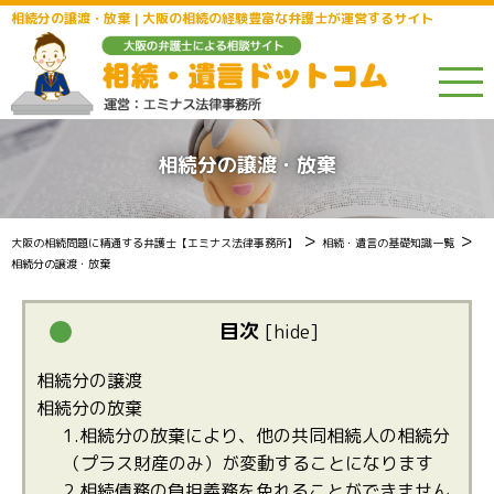
相続分の譲渡・放棄 | 大阪の相続の経験豊富な弁護士が運営するサイト
相続分の譲渡・放棄
>
>
大阪の相続問題に精通する弁護士【エミナス法律事務所】
相続・遺言の基礎知識一覧
相続分の譲渡・放棄
目次
[
hide
]
相続分の譲渡
相続分の放棄
1.相続分の放棄により、他の共同相続人の相続分
（プラス財産のみ）が変動することになります
2.相続債務の負担義務を免れることができません