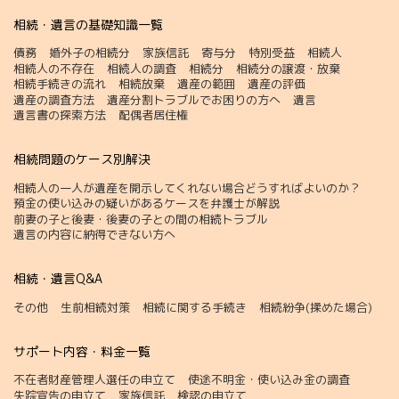
相続・遺言の基礎知識一覧
債務
婚外子の相続分
家族信託
寄与分
特別受益
相続人
相続人の不存在
相続人の調査
相続分
相続分の譲渡・放棄
相続手続きの流れ
相続放棄
遺産の範囲
遺産の評価
遺産の調査方法
遺産分割トラブルでお困りの方へ
遺言
遺言書の探索方法
配偶者居住権
相続問題のケース別解決
相続人の一人が遺産を開示してくれない場合どうすればよいのか？
預金の使い込みの疑いがあるケースを弁護士が解説
前妻の子と後妻・後妻の子との間の相続トラブル
遺言の内容に納得できない方へ
相続・遺言Q&A
その他
生前相続対策
相続に関する手続き
相続紛争(揉めた場合)
サポート内容・料金一覧
不在者財産管理人選任の申立て
使途不明金・使い込み金の調査
失踪宣告の申立て
家族信託
検認の申立て