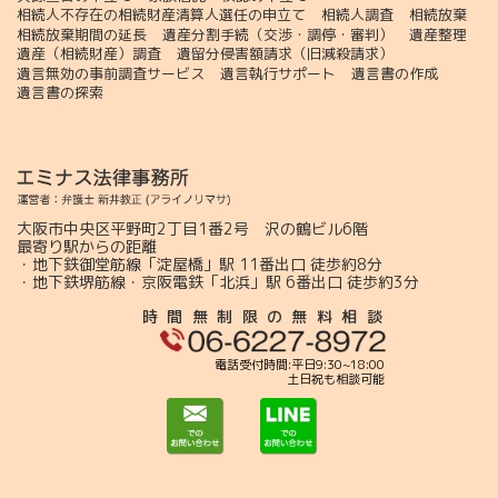
相続人不存在の相続財産清算人選任の申立て
相続人調査
相続放棄
相続放棄期間の延長
遺産分割手続（交渉・調停・審判）
遺産整理
遺産（相続財産）調査
遺留分侵害額請求（旧減殺請求）
遺言無効の事前調査サービス
遺言執行サポート
遺言書の作成
遺言書の探索
大阪市中央区平野町2丁目1番2号 沢の鶴ビル6階
最寄り駅からの距離
・地下鉄御堂筋線「淀屋橋」駅 11番出口 徒歩約8分
・地下鉄堺筋線・京阪電鉄「北浜」駅 6番出口 徒歩約3分
時間無制限の無料相談
電話受付時間:平日9:30~18:00
土日祝も相談可能