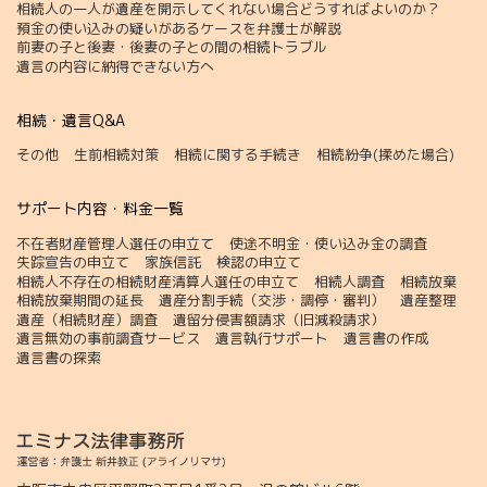
相続人の一人が遺産を開示してくれない場合どうすればよいのか？
預金の使い込みの疑いがあるケースを弁護士が解説
前妻の子と後妻・後妻の子との間の相続トラブル
遺言の内容に納得できない方へ
相続・遺言Q&A
その他
生前相続対策
相続に関する手続き
相続紛争(揉めた場合)
サポート内容・料金一覧
不在者財産管理人選任の申立て
使途不明金・使い込み金の調査
失踪宣告の申立て
家族信託
検認の申立て
相続人不存在の相続財産清算人選任の申立て
相続人調査
相続放棄
相続放棄期間の延長
遺産分割手続（交渉・調停・審判）
遺産整理
遺産（相続財産）調査
遺留分侵害額請求（旧減殺請求）
遺言無効の事前調査サービス
遺言執行サポート
遺言書の作成
遺言書の探索