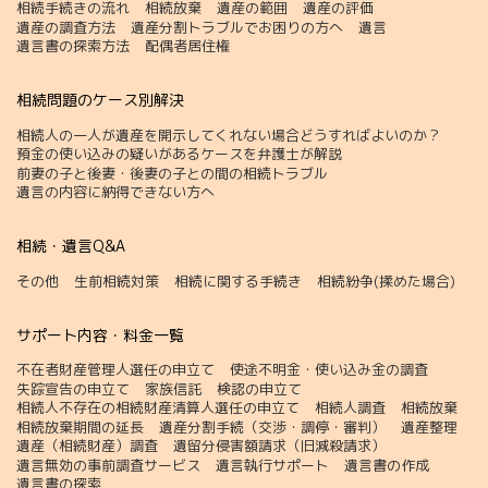
相続手続きの流れ
相続放棄
遺産の範囲
遺産の評価
遺産の調査方法
遺産分割トラブルでお困りの方へ
遺言
遺言書の探索方法
配偶者居住権
相続問題のケース別解決
相続人の一人が遺産を開示してくれない場合どうすればよいのか？
預金の使い込みの疑いがあるケースを弁護士が解説
前妻の子と後妻・後妻の子との間の相続トラブル
遺言の内容に納得できない方へ
相続・遺言Q&A
その他
生前相続対策
相続に関する手続き
相続紛争(揉めた場合)
サポート内容・料金一覧
不在者財産管理人選任の申立て
使途不明金・使い込み金の調査
失踪宣告の申立て
家族信託
検認の申立て
相続人不存在の相続財産清算人選任の申立て
相続人調査
相続放棄
相続放棄期間の延長
遺産分割手続（交渉・調停・審判）
遺産整理
遺産（相続財産）調査
遺留分侵害額請求（旧減殺請求）
遺言無効の事前調査サービス
遺言執行サポート
遺言書の作成
遺言書の探索