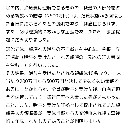
①の内、治療費は理解できるものの、使途の大部分を占
める親族への贈与（2500万円）は、危篤状態から回復し
た当日に指示されたとの説明であり、到底信じられず、
また、②は理論的におかしな主張であったため、訴訟提
起に踏み切りました。
訴訟では、親族への贈与の不自然さを中心に、主張・立
証活動（贈与を受けたとされる親族の一部への証人尋問
を含む。）を行いました。
その結果、贈与を受けたとされる親族は10名おり、一人
当たり200万円から300万円と決して少なくない金額で
あるにもかかわらず、全員が贈与を受けた後、自宅で現
金で保管しており、銀行口座へ入金した者がいなかった
こと、また、贈与を受けた証拠として提出されていた親
族各人の領収書が、実は当職からの交渉申入れ後に事後
的に作成されたものであることが判明しました。