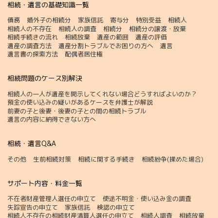
相続・遺言の基礎知識一覧
債務
婚外子の相続分
家族信託
寄与分
特別受益
相続人
相続人の不存在
相続人の調査
相続分
相続分の譲渡・放棄
相続手続きの流れ
相続放棄
遺産の範囲
遺産の評価
遺産の調査方法
遺産分割トラブルでお困りの方へ
遺言
遺言書の探索方法
配偶者居住権
相続問題のケース別解決
相続人の一人が遺産を開示してくれない場合どうすればよいのか？
預金の使い込みの疑いがあるケースを弁護士が解説
前妻の子と後妻・後妻の子との間の相続トラブル
遺言の内容に納得できない方へ
相続・遺言Q&A
その他
生前相続対策
相続に関する手続き
相続紛争(揉めた場合)
サポート内容・料金一覧
不在者財産管理人選任の申立て
使途不明金・使い込み金の調査
失踪宣告の申立て
家族信託
検認の申立て
相続人不存在の相続財産清算人選任の申立て
相続人調査
相続放棄