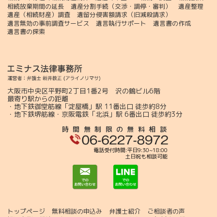
相続放棄期間の延長
遺産分割手続（交渉・調停・審判）
遺産整理
遺産（相続財産）調査
遺留分侵害額請求（旧減殺請求）
遺言無効の事前調査サービス
遺言執行サポート
遺言書の作成
遺言書の探索
大阪市中央区平野町2丁目1番2号 沢の鶴ビル6階
最寄り駅からの距離
・地下鉄御堂筋線「淀屋橋」駅 11番出口 徒歩約8分
・地下鉄堺筋線・京阪電鉄「北浜」駅 6番出口 徒歩約3分
時間無制限の無料相談
電話受付時間:平日9:30~18:00
土日祝も相談可能
トップページ
無料相談の申込み
弁護士紹介
ご相談者の声